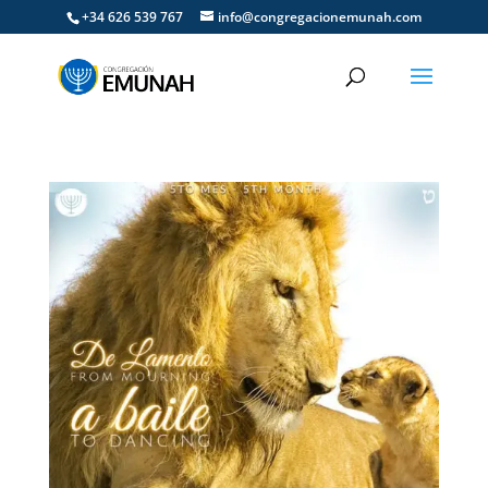
+34 626 539 767
info@congregacionemunah.com